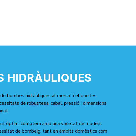
 HIDRÀULIQUES
s de bombes hidràuliques al mercat i el que les
ecessitats de robustesa, cabal, pressió i dimensions
inat.
ment òptim, comptem amb una varietat de models
essitat de bombeig, tant en àmbits domèstics com