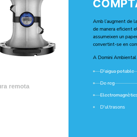
COMPT
Amb l’augment de la 
de manera eficient e
assumeixen un paper 
convertint-se en com
A Domini Ambiental 
D'aigua potable
De reg
tura remota
Electromagnètic
D'ultrasons