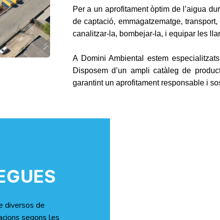
Per a un aprofitament òptim de l’aigua duran
de captació, emmagatzematge, transport, t
canalitzar-la, bombejar-la, i equipar les ll
A Domini Ambiental estem especialitzats e
Disposem d’un ampli catàleg de producte
garantint un aprofitament responsable i so
EGUES
e diversos de
cacions segons les