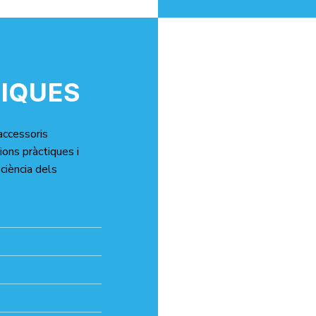
IQUES
accessoris
ions pràctiques i
iciència dels