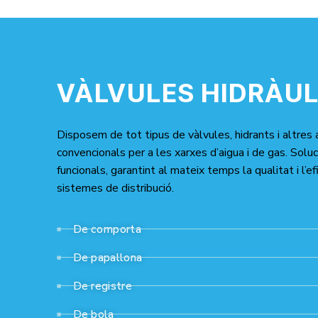
VÀLVULES HIDRÀUL
Disposem de tot tipus de vàlvules, hidrants i altres 
convencionals per a les xarxes d’aigua i de gas. Soluc
funcionals, garantint al mateix temps la qualitat i l’ef
sistemes de distribució.
De comporta
De papallona
De registre
De bola