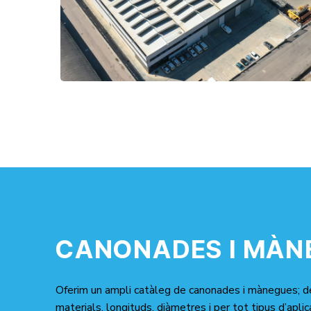
CANONADES I MÀN
Oferim un ampli catàleg de canonades i mànegues; d
materials, longituds, diàmetres i per tot tipus d’apli