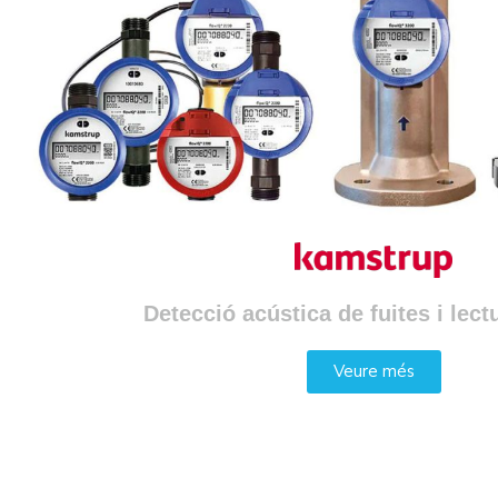
Detecció acústica de fuites i lec
Veure més