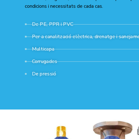
condicions i necessitats de cada cas.
De PE, PPR i PVC
Per a canalització elèctrica, drenatge i sanejam
Multicapa
Corrugades
De pressió